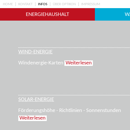
Direkt zum Inhalt
HOME
KONTAKT
INFOS
ÜBER OPTIKON
IMPRESSUM
ENERGIEHAUSHALT
W
WIND-ENERGIE
Windenergie-Karten
Weiterlesen
SOLAR-ENERGIE
Förderungshöhe - Richtlinien - Sonnenstunden
Weiterlesen